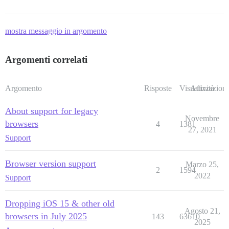
mostra messaggio in argomento
Argomenti correlati
Argomento
Risposte
Visualizzazioni
Attività
About support for legacy
Novembre
browsers
4
1381
27, 2021
Support
Browser version support
Marzo 25,
2
1594
2022
Support
Dropping iOS 15 & other old
Agosto 21,
browsers in July 2025
143
63610
2025