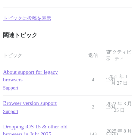
トピックに投稿を表示
関連トピック
表
アクティビ
トピック
返信
示
ティ
About support for legacy
2021 年 11
browsers
4
1381
月 27 日
Support
Browser version support
2022 年 3 月
2
1594
25 日
Support
Dropping iOS 15 & other old
2025 年 8 月
browsers in July 2025
143
63610