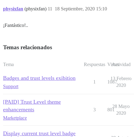
physixfan
(physixfan)
11
18 Septiembre, 2020 15:10
¡Fantástico!..
Temas relacionados
Tema
Respuestas
Vistas
Actividad
Badges and trust levels exibition
13 Febrero
1
1087
2020
Support
[PAID] Trust Level theme
28 Mayo
enhancements
3
801
2020
Marketplace
Display current trust level badge