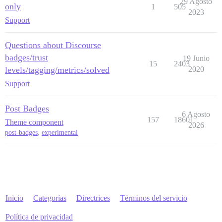
29 Agosto
only
1
505
2023
Support
Questions about Discourse
badges/trust
19 Junio
15
2403
levels/tagging/metrics/solved
2020
Support
Post Badges
6 Agosto
157
18601
Theme component
2026
post-badges
,
experimental
Inicio
Categorías
Directrices
Términos del servicio
Política de privacidad