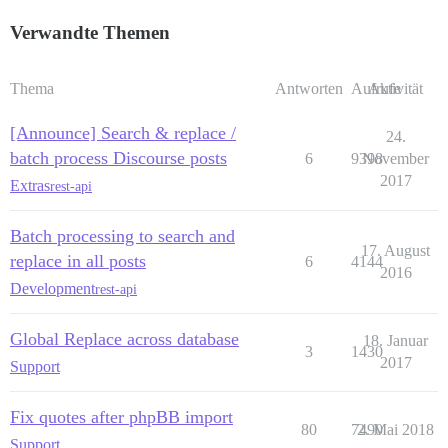
Verwandte Themen
Thema
Antworten
Aufrufe
Aktivität
[Announce] Search & replace /
24.
batch process Discourse posts
6
9398
November
2017
Extras
rest-api
Batch processing to search and
17. August
replace in all posts
6
4144
2016
Development
rest-api
Global Replace across database
18. Januar
3
1430
2017
Support
Fix quotes after phpBB import
80
7490
2. Mai 2018
Support