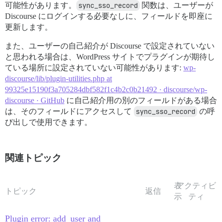
可能性があります。
sync_sso_record
関数は、ユーザーが
Discourse にログインする必要なしに、フィールドを即座に
更新します。
また、ユーザーの自己紹介が Discourse で設定されていない
と思われる場合は、WordPress サイトでプラグインが期待し
ている場所に設定されていない可能性があります:
wp-
discourse/lib/plugin-utilities.php at
99325e15190f3a705284dbf582f1c4b2c0b21492 · discourse/wp-
discourse · GitHub
に自己紹介用の別のフィールドがある場合
は、そのフィールドにアクセスして
sync_sso_record
の呼
び出しで使用できます。
関連トピック
表
アクティビ
トピック
返信
示
ティ
Plugin error: add_user and