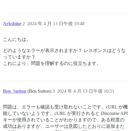
        CURLOPT_URL => $api_url,

        CURLOPT_RETURNTRANSFER => true,

        CURLOPT_ENCODING => "",

        CURLOPT_HTTP_VERSION => CURL_HTTP_VERSION_1_1,
Arkshine
2
2024 年 4 月 13 日午後 10:48
        CURLOPT_CUSTOMREQUEST => $request,

        CURLOPT_POSTFIELDS => json_encode($data),

        CURLOPT_HTTPHEADER => [

こんにちは。
            "Api-Key: " . $api_key,

            "Api-Username: system",

どのようなエラーが表示されますか？ レスポンスはどうな
            "Content-Type: application/json"

っていますか？
        ],

    ]);

これにより、問題を理解するのに役立ちます。
    $response = curl_exec($curl);

    $err = curl_error($curl);

    curl_close($curl);

Ben_Sutton
(Ben Sutton)
3
2024 年 4 月 13 日午後 10:51
    if ($err) {

        $to = 'hello@example.com';

問題は、エラーも確認も受け取れないことです。cURL が機
        $subject = 'Discourse ユーザー更新 cURL リク
能していないようです。cURL が実行されると Discourse API
        $message = 'エラーが発生しました';

キーが使用されていることがわかりますので、ある程度の
        wp_mail($to, $subject, $message);

    }

成功はありますが、ユーザーは意図したとおりに追加また