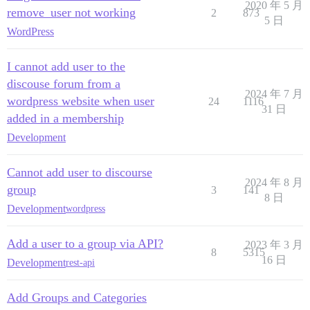
2020 年 5 月
remove_user not working
2
873
5 日
WordPress
I cannot add user to the
discouse forum from a
2024 年 7 月
wordpress website when user
24
1116
31 日
added in a membership
Development
Cannot add user to discourse
2024 年 8 月
group
3
141
8 日
Development
wordpress
Add a user to a group via API?
2023 年 3 月
8
5315
16 日
Development
rest-api
Add Groups and Categories