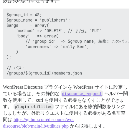
数は次のようになります。
$group_id = 45;

$group_name = 'publishers';

$args     = array(

    'method' => 'DELETE', // または 'PUT'

	'body'   => array(

		// 'group_id'  => $group_name, 編集: このパラメータは不要です。テスト中に何が起こっていたのかわかりません。

		'usernames' => 'sally,Ben',

	)

);

// パス:

WordPress Discourse プラグインを WordPress サイトに設定し
ている場合は、その静的な
discourse_request
ヘルパー関
数を使用して、curl を使用する必要をなくすことができま
す。
plugin-utilities
ファイルにある静的関数をリンク
しましたが、外部リクエストに使用する必要がある名前空
間は
https://github.com/discourse/wp-
discourse/blob/main/lib/utilities.php
から取得します。