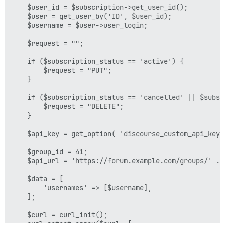
    $user_id = $subscription->get_user_id();

    $user = get_user_by('ID', $user_id);

    $username = $user->user_login;

    $request = "";

    if ($subscription_status == 'active') {

        $request = "PUT";

    }

    if ($subscription_status == 'cancelled' || $subsc
        $request = "DELETE";

    }

    $api_key = get_option( 'discourse_custom_api_key' 
    $group_id = 41;

    $api_url = 'https://forum.example.com/groups/' . 
    $data = [

        'usernames' => [$username],

    ];

    $curl = curl_init();

    curl_setopt_array($curl, [
