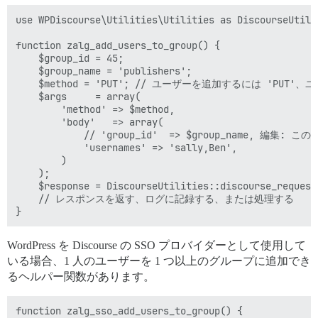
use WPDiscourse\Utilities\Utilities as DiscourseUtilit
function zalg_add_users_to_group() {

	$group_id = 45;

    $group_name = 'publishers';

    $method = 'PUT'; // ユーザーを追加するには 'PUT'、
	$args     = array(

		'method' => $method,

		'body'   => array(

			// 'group_id'  => $group_name, 編集: このパラメータは不要です

			'usernames' => 'sally,Ben',

		)

	);

	$response = DiscourseUtilities::discourse_request( "/groups/${group_id}/members.json", $args );

    // レスポンスを返す、ログに記録する、または処理する

WordPress を Discourse の SSO プロバイダーとして使用して
いる場合、1 人のユーザーを 1 つ以上のグループに追加でき
るヘルパー関数があります。
function zalg_sso_add_users_to_group() {
