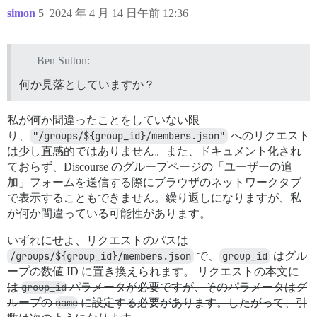
simon
5
2024 年 4 月 14 日午前 12:36
Ben Sutton:
何か見落としていますか？
私が何か間違ったことをしていない限
り、
"/groups/${group_id}/members.json"
へのリクエスト
は少し直感的ではありません。また、ドキュメント化され
ておらず、Discourse のグループページの「ユーザーの追
加」フォームを送信する際にブラウザのネットワークタブ
で表示することもできません。繰り返しになりますが、私
が何か間違っている可能性があります。
いずれにせよ、リクエストのパスは
/groups/${group_id}/members.json
で、
group_id
はグル
ープの数値 ID に置き換えられます。
リクエストの本文に
は
group_id
パラメータが必要ですが、そのパラメータはグ
ループの
name
に設定する必要があります。したがって、引