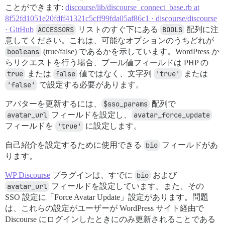
ことができます:
discourse/lib/discourse_connect_base.rb at
8f52fd1051e20fdff41321c5cff99fda05af86c1 · discourse/discourse
· GitHub
ACCESSORS
リストのすぐ下にある
BOOLS
配列に注
意してください。これは、可能なオプションのうちどれが
booleans
(true/false) であるかを示しています。WordPress か
らリクエストを行う場合、ブール値フィールドは PHP の
true
または
false
値ではなく、文字列
'true'
または
'false'
で設定する必要があります。
アバターを更新するには、
$sso_params
配列で
avatar_url
フィールドを設定し、
avatar_force_update
フィールドを
'true'
に設定します。
自己紹介を設定するために使用できる
bio
フィールドがあ
ります。
WP Discourse
プラグインは、すでに
bio
および
avatar_url
フィールドを設定しています。また、その
SSO 設定に「Force Avatar Update」設定があります。問題
は、これらの設定がユーザーが WordPress サイト経由で
Discourse にログインしたときにのみ更新されることである