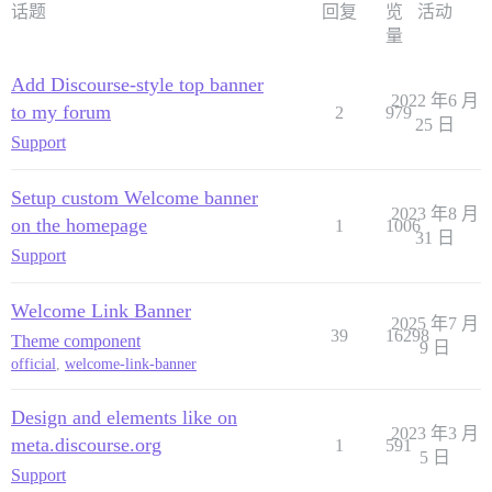
话题
回复
览
活动
量
Add Discourse-style top banner
2022 年6 月
to my forum
2
979
25 日
Support
Setup custom Welcome banner
2023 年8 月
on the homepage
1
1006
31 日
Support
Welcome Link Banner
2025 年7 月
39
16298
Theme component
9 日
official
,
welcome-link-banner
Design and elements like on
2023 年3 月
meta.discourse.org
1
591
5 日
Support