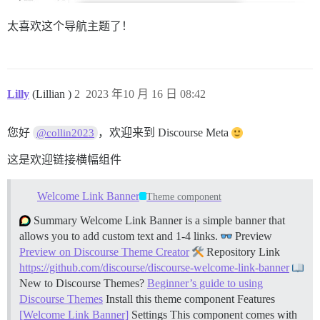
太喜欢这个导航主题了！
Lilly
(Lillian )
2
2023 年10 月 16 日 08:42
您好
，欢迎来到 Discourse Meta
@collin2023
这是欢迎链接横幅组件
Welcome Link Banner
Theme component
Summary Welcome Link Banner is a simple banner that
allows you to add custom text and 1-4 links.
Preview
Preview on Discourse Theme Creator
Repository Link
https://github.com/discourse/discourse-welcome-link-banner
New to Discourse Themes?
Beginner’s guide to using
Discourse Themes
Install this theme component
Features
[Welcome Link Banner]
Settings This component comes with