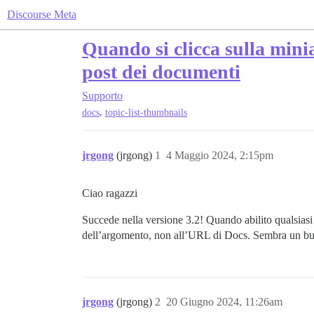
Discourse Meta
Quando si clicca sulla minia
post dei documenti
Supporto
,
docs
topic-list-thumbnails
jrgong
(jrgong)
1
4 Maggio 2024, 2:15pm
Ciao ragazzi
Succede nella versione 3.2! Quando abilito qualsiasi
dell’argomento, non all’URL di Docs. Sembra un bu
jrgong
(jrgong)
2
20 Giugno 2024, 11:26am