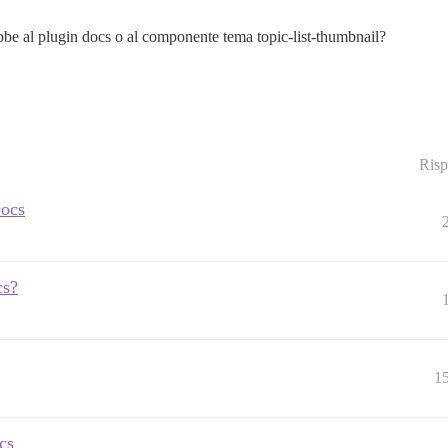
be al plugin docs o al componente tema topic-list-thumbnail?
Risp
Docs
cs?
1
cs