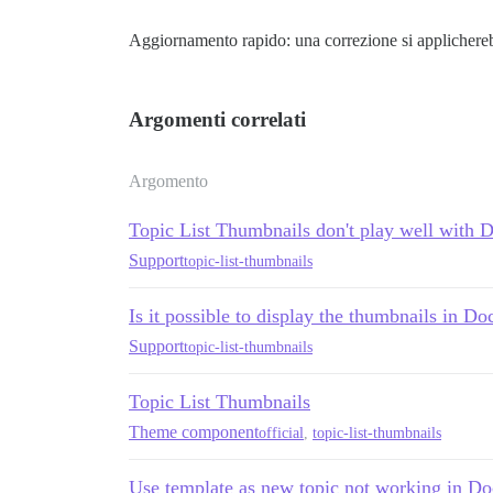
Aggiornamento rapido: una correzione si applichereb
Argomenti correlati
Argomento
Topic List Thumbnails don't play well with 
Support
topic-list-thumbnails
Is it possible to display the thumbnails in Do
Support
topic-list-thumbnails
Topic List Thumbnails
Theme component
official
,
topic-list-thumbnails
Use template as new topic not working in Do