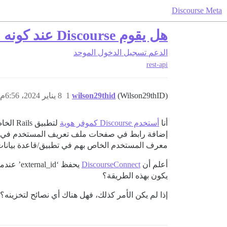
Discourse Meta
هل يقوم Discourse عند كونه مزود هوية بحفظ معرفات المستخدم الخارجية؟
الدعم
تسجيل الدخول الموحد
rest-api
(Wilson29thID)
wilson29thid
1
8 يناير 2024، 6:56م
أنا
أستخدم Discourse كموفر هوية
معرف المستخدم الخاص بهم في تطبيق/قاعدة بيانات Rails الخاص ب
أعلم أن
DiscourseConnect
يحفظ ‘external_id’ عندما تقوم بذلك
يكون بهذه الطريقة؟
إذا لم يكن الأمر كذلك، فهل هناك أي نصائح لتخزينه؟