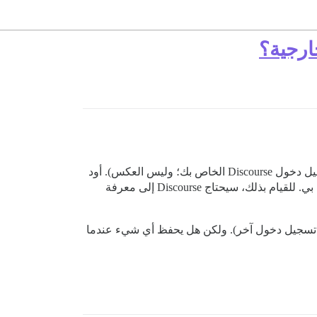
لتطبيق Rails الخاص بي (تقوم بتسجيل الدخول إلى تطبيق Rails الخاص بي باستخدام تسجيل دخول Discourse الخاص بك؛ وليس العكس). أود
إضافة رابط في صفحات ملف تعريف المستخدم في Discourse لنقلك إلى ملف التعريف الخاص بهم في تطبيق Rails الخاص بي. للقيام بذلك، سيحتاج Discourse إلى معرفة
إلى Discourse باستخدام تسجيل دخول آخر). ولكن هل يحفظ أي شيء عندما