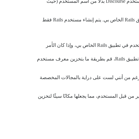
) نظرًا لأن تطبيق Rails الخاص بي يخزن معرف مستخدم Discourse بدلاً من اسم المستخدم (حيث
في الاتجاه الآخر باستثناء حقيقة أن ليس كل مستخدمي المنتدى لديهم ملفات تعريف مستخدمين في تطبيق Rails الخاص بي. يتم إنشاء مستخدم Rails فقط
أ) إنشاء إضافة JavaScript ترسل طلب AJAX إلى تطبيق Rails الخاص بي لتحديد ما إذا كان مستخدم Discourse هو أيضًا مستخدم في تطبيق Rails الخاص بي، وإذا كان الأمر
ب) عند إنشاء مستخدم Rails وربطه بمستخدم Discourse، بالإضافة إلى تخزين معرف مستخدم Discourse في قاعدة بيانات تطبيق Rails، قم بطريقة ما بتخزين معرف مستخدم
رغم من أنني لست على دراية بالمجالات المخصصة
 من قبل المستخدم، مما يجعلها مكانًا سيئًا لتخزين