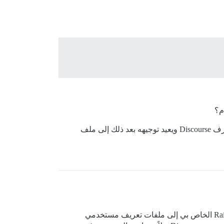
الذي يبحث عن المستخدم ذي الصلة بناءً على معرف Discourse ويعيد توجيهه بعد ذلك إلى ملف
. من المضحك أن هذا بالضبط ما فعلته للربط في الاتجاه الآخر (من ملفات تعريف المستخدمين في تطبيق Rails الخاص بي إلى ملفات تعريف مستخدمي