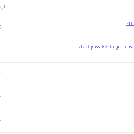
الرد
Ho
5
Is it possible to get a u
5
9
4
3