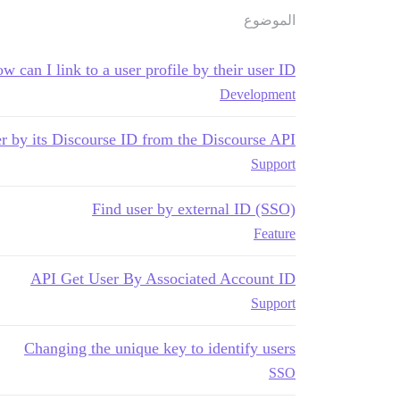
الموضوع
w can I link to a user profile by their user ID?
Development
ser by its Discourse ID from the Discourse API?
Support
Find user by external ID (SSO)
Feature
API Get User By Associated Account ID
Support
Changing the unique key to identify users
SSO