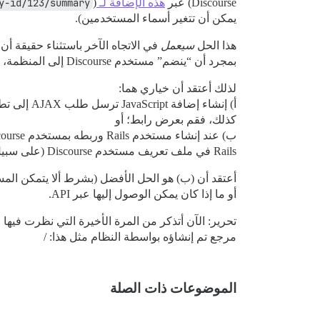
Discourse) عبر
هذه الإضافة لـ Discourse
y-id/123/summary
يمكن أن تتغير أسماء المستخدمين).
هذا الحل
سيعمل
بمجرد أن “ينضم” مستخدم Discourse إلى المنظمة، بينما يمكن أن يحتوي منتدى Discourse على أعضاء غير مشتركين.
لذلك أعتقد أن خياري هما:
كذلك، فقم بعرض رابط؛ أو
Rails في ملف تعريف مستخدم Discourse (على سبيل المثال، كمجال مستخدم مخصص).
أعتقد أن (ب) هو الحل الأفضل (بشرط ألا يتمكن ال
أو ما إذا كان يمكن الوصول إليها عبر API.
تحرير: الآن أتذكر من المرة الأخيرة التي نظرت فيها
مرجع تم إنشاؤه بواسطة النظام مثل هذا: /
الموضوعات ذات الصلة