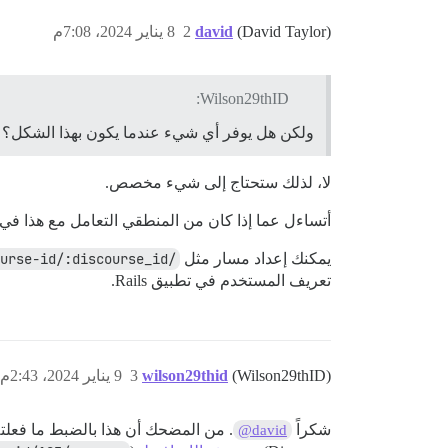
(David Taylor)
david
2
8 يناير 2024، 7:08م
Wilson29thID:
ولكن هل يوفر أي شيء عندما يكون بهذا الشكل؟
لا، لذلك ستحتاج إلى شيء مخصص.
أتساءل عما إذا كان من المنطقي التعامل مع هذا في تطبيق Rails الخاص بك، لأنه يعرف معرف Discourse ال
يمكنك إعداد مسار مثل
/profile-by-discourse-id/:discourse_id
تعريف المستخدم في تطبيق Rails.
(Wilson29thID)
wilson29thid
3
9 يناير 2024، 2:43م
شكراً
@david