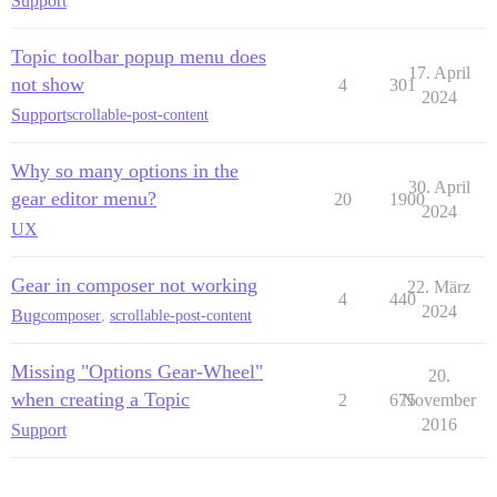
Support
Topic toolbar popup menu does
17. April
not show
4
301
2024
Support
scrollable-post-content
Why so many options in the
30. April
gear editor menu?
20
1900
2024
UX
Gear in composer not working
22. März
4
440
2024
Bug
composer
,
scrollable-post-content
Missing "Options Gear-Wheel"
20.
when creating a Topic
2
675
November
2016
Support