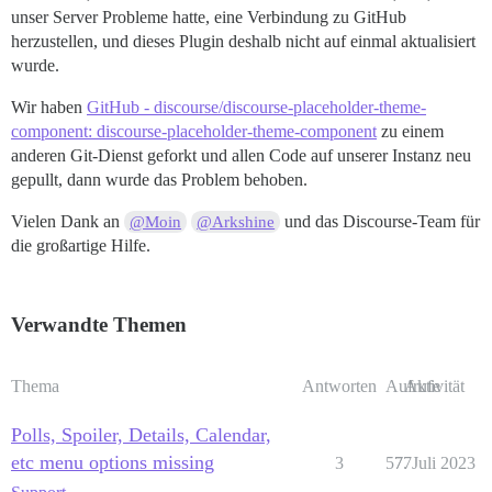
unser Server Probleme hatte, eine Verbindung zu GitHub
herzustellen, und dieses Plugin deshalb nicht auf einmal aktualisiert
wurde.
Wir haben
GitHub - discourse/discourse-placeholder-theme-
component: discourse-placeholder-theme-component
zu einem
anderen Git-Dienst geforkt und allen Code auf unserer Instanz neu
gepullt, dann wurde das Problem behoben.
Vielen Dank an
und das Discourse-Team für
@Moin
@Arkshine
die großartige Hilfe.
Verwandte Themen
Thema
Antworten
Aufrufe
Aktivität
Polls, Spoiler, Details, Calendar,
etc menu options missing
3
577
7. Juli 2023