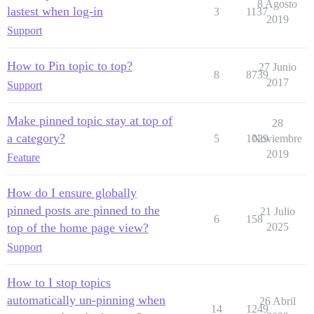
8 Agosto
lastest when log-in
3
1137
2019
Support
How to Pin topic to top?
27 Junio
8
8739
2017
Support
Make pinned topic stay at top of
28
a category?
5
1029
Noviembre
2019
Feature
How do I ensure globally
pinned posts are pinned to the
21 Julio
6
158
top of the home page view?
2025
Support
How to I stop topics
automatically un-pinning when
26 Abril
14
1249