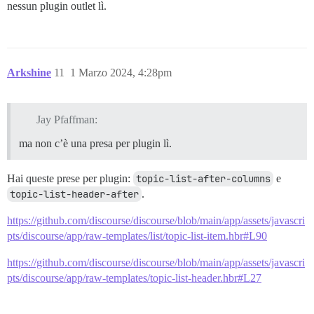
nessun plugin outlet lì.
Arkshine
11
1 Marzo 2024, 4:28pm
Jay Pfaffman:
ma non c’è una presa per plugin lì.
Hai queste prese per plugin:
topic-list-after-columns
e
topic-list-header-after
.
https://github.com/discourse/discourse/blob/main/app/assets/javascri
pts/discourse/app/raw-templates/list/topic-list-item.hbr#L90
https://github.com/discourse/discourse/blob/main/app/assets/javascri
pts/discourse/app/raw-templates/topic-list-header.hbr#L27