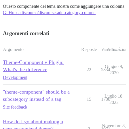
Questo componente del tema mostra come aggiungere una colonna
GitHub - discourse/discourse-add-category-column
Argomenti correlati
Argomento
Risposte
Visualizzazioni
Attività
Theme-Component v Plugin:
Giugno 9,
What's the difference
22
5834
2020
Development
"theme-component" should be a
Luglio 18,
subcategory instead of a tag
15
1700
2022
Site feedback
How do I go about making a
Novembre 8,
very customized theme?
3
1971