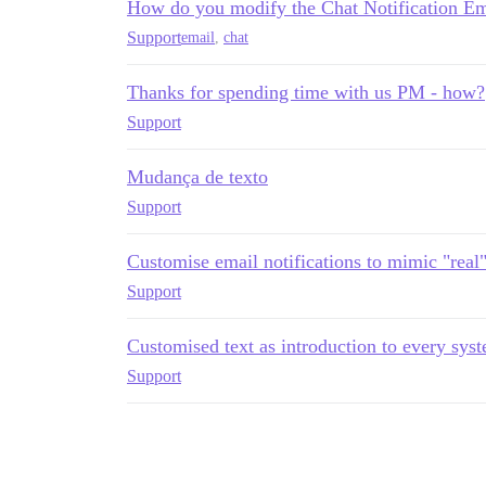
How do you modify the Chat Notification Em
Support
email
,
chat
Thanks for spending time with us PM - how?
Support
Mudança de texto
Support
Customise email notifications to mimic "real
Support
Customised text as introduction to every sy
Support