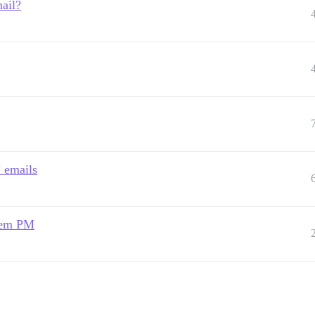
ail?
" emails
stem PM