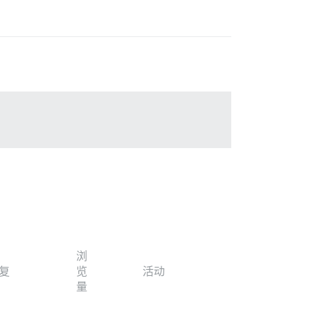
浏
复
览
活动
量