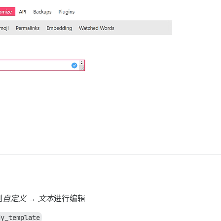
到
自定义 → 文本
进行编辑
dy_template