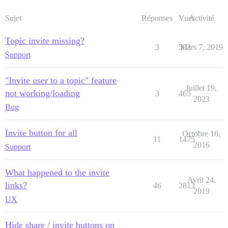
Sujet
Réponses
Vues
Activité
Topic invite missing?
3
503
Mars 7, 2019
Support
"Invite user to a topic" feature
Juillet 19,
not working/loading
3
465
2023
Bug
Invite button for all
Octobre 16,
11
1475
2016
Support
What happened to the invite
Avril 24,
links?
46
2813
2019
UX
Hide share / invite buttons on