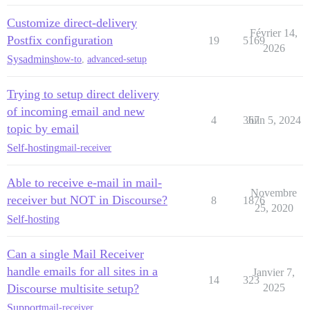
Customize direct-delivery
Février 14,
Postfix configuration
19
5169
2026
Sysadmins
how-to
,
advanced-setup
Trying to setup direct delivery
of incoming email and new
4
367
Juin 5, 2024
topic by email
Self-hosting
mail-receiver
Able to receive e-mail in mail-
Novembre
receiver but NOT in Discourse?
8
1876
25, 2020
Self-hosting
Can a single Mail Receiver
handle emails for all sites in a
Janvier 7,
14
323
Discourse multisite setup?
2025
Support
mail-receiver