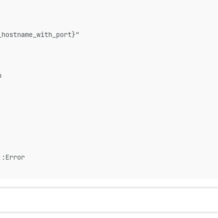
_hostname_with_port}"
h
::Error