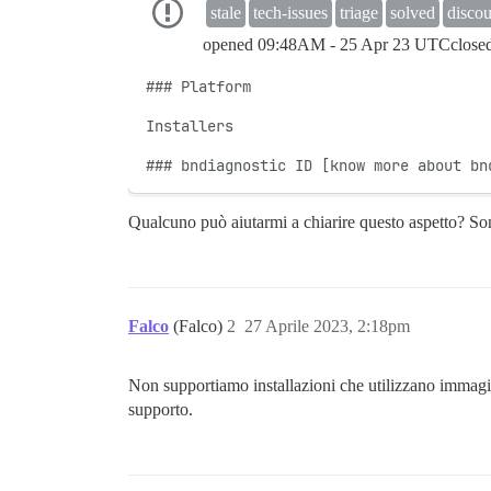
stale
tech-issues
triage
solved
discou
opened
09:48AM - 25 Apr 23 UTC
close
### Platform

Installers

### bndiagnostic ID [know more about bn
Qualcuno può aiutarmi a chiarire questo aspetto? So
Falco
(Falco)
2
27 Aprile 2023, 2:18pm
Non supportiamo installazioni che utilizzano immagin
supporto.