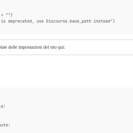
 = "")
 is deprecated, use Discourse.base_path instead")
late delle impostazioni del sito qui:
te:
nute: