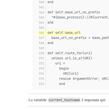
end
def self.base_url_no_prefix
  "#{base_protocol}://#{current
end
def self.base_url
  base_url_no_prefix + base_pat
end
def self.route_for(uri)
  unless uri.is_a?(URI)
    uri =
      begin
        URI(uri)
      rescue ArgumentError, URI
      end
La variabile
current_hostname
è impostata qui: