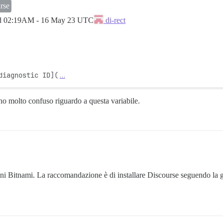
rse
d
02:19AM - 16 May 23 UTC
di-rect
diagnostic ID](
…
no molto confuso riguardo a questa variabile.
i Bitnami. La raccomandazione è di installare Discourse seguendo la gui