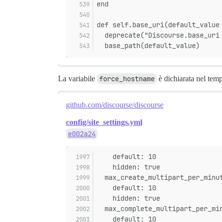
end
def self.base_uri(default_value
  deprecate("Discourse.base_uri
  base_path(default_value)
La variabile
force_hostname
è dichiarata nel temp
github.com/discourse/discourse
config/site_settings.yml
e002a24
    default: 10
    hidden: true
  max_create_multipart_per_minu
    default: 10
    hidden: true
  max_complete_multipart_per_mi
    default: 10