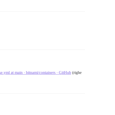
e.yml at main · bitnami/containers · GitHub
(righe