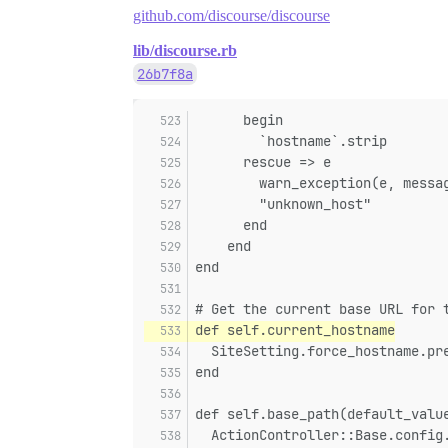
github.com/discourse/discourse
lib/discourse.rb
26b7f8a
      begin
        `hostname`.strip
      rescue => e
        warn_exception(e, messa
        "unknown_host"
      end
    end
end
# Get the current base URL for 
def self.current_hostname
  SiteSetting.force_hostname.pr
end
def self.base_path(default_valu
  ActionController::Base.config