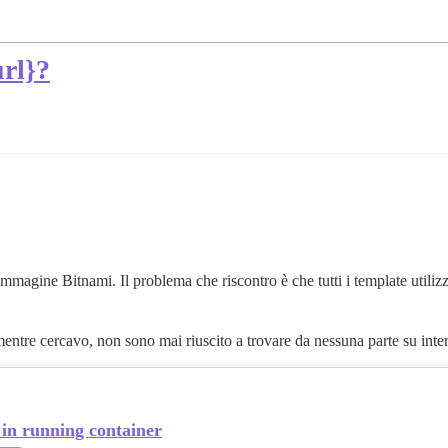
rl}?
mmagine Bitnami. Il problema che riscontro è che tutti i template utili
ntre cercavo, non sono mai riuscito a trovare da nessuna parte su intern
 in running container