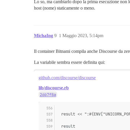
Lo so, ma cambiarlo dopo la prima esecuzione non lo
host (nome) staticamente o meno.
MichaIng
9
1 Maggio 2023, 5:14pm
Il container Bitnami compila anche Discourse da zer
La variabile sembra essere definita qui:
github.com/discourse/discourse
lib/discourse.rb
26b7f8a
  result << ":#{ENV["UNICORN_PO
  result