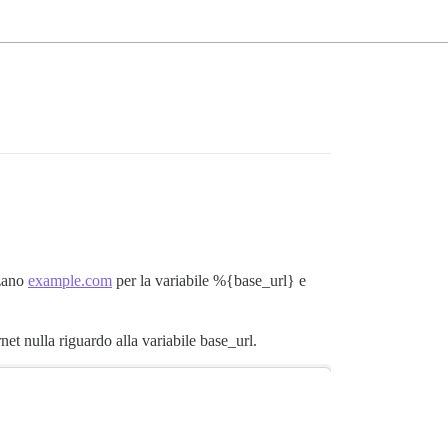
zzano
example.com
per la variabile %{base_url} e
et nulla riguardo alla variabile base_url.