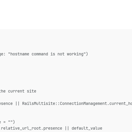
ge: "hostname command is not working")
the current site
esence || RailsMultisite::ConnectionManagement.current_h
e = "")
.relative_url_root.presence || default_value