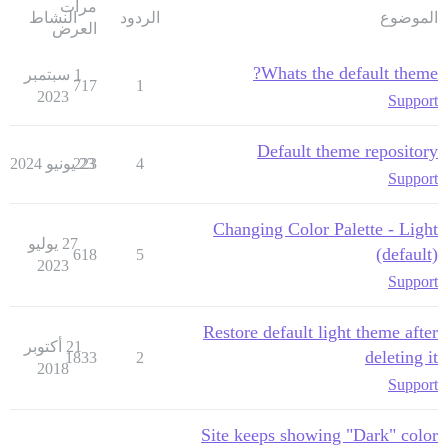
مرات
الموضوع
الردود
النشاط
العرض
Whats the default theme?
1 سبتمبر
717
1
2023
Support
Default theme repository
4
23 يونيو 2024
223
Support
Changing Color Palette - Light
27 يوليو
(default)
618
5
2023
Support
Restore default light theme after
21 أكتوبر
deleting it
1833
2
2018
Support
Site keeps showing "Dark" color