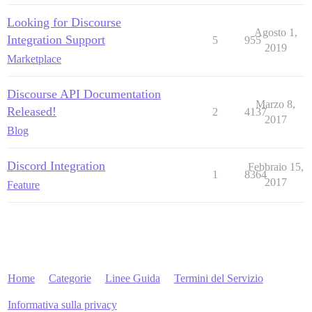
Looking for Discourse
Agosto 1,
Integration Support
5
955
2019
Marketplace
Discourse API Documentation
Marzo 8,
Released!
2
4137
2017
Blog
Discord Integration
Febbraio 15,
1
8364
2017
Feature
Home
Categorie
Linee Guida
Termini del Servizio
Informativa sulla privacy