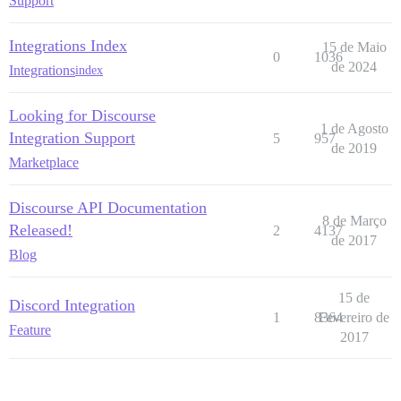
Support
Integrations Index
15 de Maio
0
1036
de 2024
Integrations
index
Looking for Discourse
1 de Agosto
Integration Support
5
957
de 2019
Marketplace
Discourse API Documentation
8 de Março
Released!
2
4137
de 2017
Blog
15 de
Discord Integration
1
8364
Fevereiro de
Feature
2017