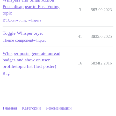
Whispers and Small Action
Posts disappear in Post Voting
3
593
05.09.2023
topic
Bug
post-voting
,
whispers
Toggle Whisper :eye:
41
3835
25.06.2025
Theme component
whispers
Whisper posts generate unread
badges and show on user
16
5334
05.12.2016
profile/topic list (last poster)
Bug
Главная
Категории
Рекомендации