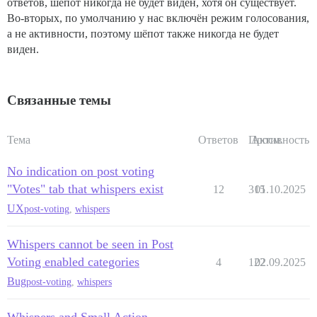
ответов, шёпот никогда не будет виден, хотя он существует.
Во-вторых, по умолчанию у нас включён режим голосования,
а не активности, поэтому шёпот также никогда не будет
виден.
Связанные темы
Тема
Ответов
Просм.
Активность
No indication on post voting
"Votes" tab that whispers exist
12
315
01.10.2025
UX
post-voting
,
whispers
Whispers cannot be seen in Post
Voting enabled categories
4
122
02.09.2025
Bug
post-voting
,
whispers