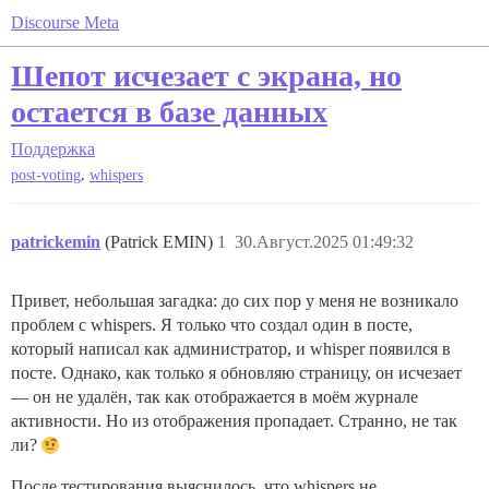
Discourse Meta
Шепот исчезает с экрана, но
остается в базе данных
Поддержка
,
post-voting
whispers
patrickemin
(Patrick EMIN)
1
30.Август.2025 01:49:32
Привет, небольшая загадка: до сих пор у меня не возникало
проблем с whispers. Я только что создал один в посте,
который написал как администратор, и whisper появился в
посте. Однако, как только я обновляю страницу, он исчезает
— он не удалён, так как отображается в моём журнале
активности. Но из отображения пропадает. Странно, не так
ли?
После тестирования выяснилось, что whispers не