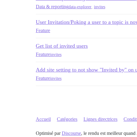
Data & reporting
data-explorer
,
invites
User Invitation/Poking a user to a topic is no
Feature
Get list of invited users
Feature
invites
Add site setting to not show "Invited by" on u
Feature
invites
Accueil
Catégories
Lignes directrices
Conditi
Optimisé par
Discourse
, le rendu est meilleur quand 