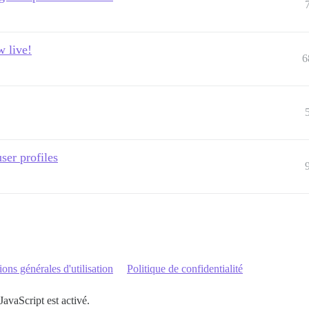
w live!
6
ser profiles
ons générales d'utilisation
Politique de confidentialité
JavaScript est activé.