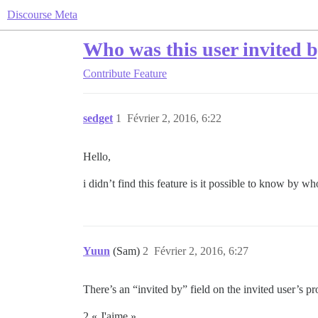
Discourse Meta
Who was this user invited b
Contribute
Feature
sedget
1
Février 2, 2016, 6:22
Hello,
i didn’t find this feature is it possible to know by w
Yuun
(Sam)
2
Février 2, 2016, 6:27
There’s an “invited by” field on the invited user’s pro
2 « J'aime »