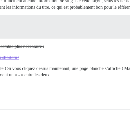
t n’incluent aucune information de slug. De cette façon, seuls les liens
nt les informations du titre, ce qui est probablement bon pour le référ
e semble plus nécessaire :
 shortern?
e ! Si vous cliquez dessus maintenant, une page blanche s’affiche ! Mais
ment un « - » entre les deux.