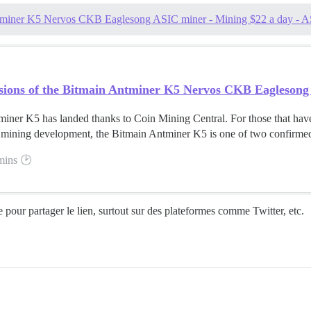
 Antminer K5 Nervos CKB Eaglesong ASIC miner - Mining $22 a day - 
ssions of the Bitmain Antminer K5 Nervos CKB Eaglesong
iner K5 has landed thanks to Coin Mining Central. For those that hav
ining development, the Bitmain Antminer K5 is one of two confirmed 
mins 🕑
tile pour partager le lien, surtout sur des plateformes comme Twitter, etc.