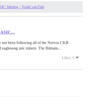
ASIC Mining - VoskCoinTalk
 ASIC...
e not been following all of the Nervos CKB
eaglesong asic miners. The Bitmain...
Likes: 6 ❤