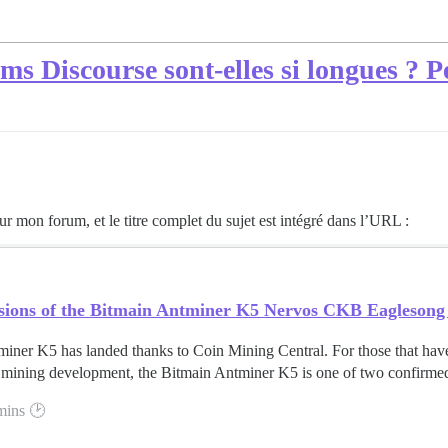
s Discourse sont-elles si longues ? Pe
r mon forum, et le titre complet du sujet est intégré dans l’URL :
ssions of the Bitmain Antminer K5 Nervos CKB Eaglesong
iner K5 has landed thanks to Coin Mining Central. For those that hav
ining development, the Bitmain Antminer K5 is one of two confirmed 
mins 🕑