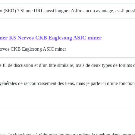
ent (SEO) ? Si une URL aussi longue n’offre aucun avantage, est-il pos
tminer K5 Nervos CKB Eaglesong ASIC miner
 Nervos CKB Eaglesong ASIC miner
e fil de discussion et d’un titre similaire, mais de deux types de forums
s générales de raccourcissement des liens, mais je parle ici d’une foncti
hrase. Je chercherais à réduire sa longueur ; même la onebox dans votre m