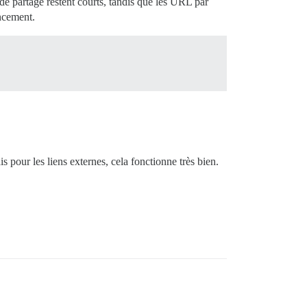
 de partage restent courts, tandis que les URL par
encement.
 pour les liens externes, cela fonctionne très bien.