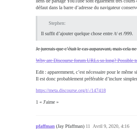
liens de partage YouTube sont également très courts e
défaut dans la barre d’adresse du navigateur conserve
Stephen:
Il suffit d’ajouter quelque chose entre /t/ et /999.
Je jurerais que c’était le cas auparavant, mais cela n
Why are Discourse forum URLs so long? Possible to
Edit : apparemment, c’est nécessaire pour le même sit
Il est donc probablement préférable d’inclure simple
https://meta.discourse.org/t/-/147418
1 « J'aime »
pfaffman
(Jay Pfaffman)
11
Avril 9, 2020, 4:16