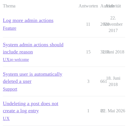
Thema
Antworten
Aufrufe
Aktivität
22.
Log more admin actions
11
2628
November
Feature
2017
System admin actions should
include reason
15
3288
1. Juni 2018
UX
pr-welcome
System user is automatically
18. Juni
deleted a user
3
661
2018
Support
Undeleting a post does not
create a log entry
1
81
22. Mai 2026
UX