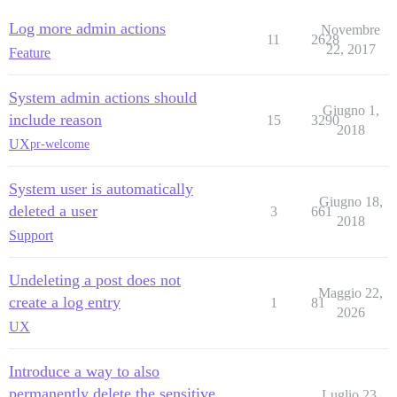
Log more admin actions
Novembre
11
2628
22, 2017
Feature
System admin actions should
Giugno 1,
include reason
15
3290
2018
UX
pr-welcome
System user is automatically
Giugno 18,
deleted a user
3
661
2018
Support
Undeleting a post does not
Maggio 22,
create a log entry
1
81
2026
UX
Introduce a way to also
permanently delete the sensitive
Luglio 23,