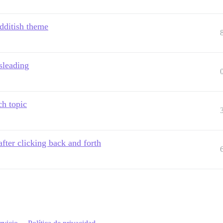
edditish theme
sleading
ch topic
fter clicking back and forth