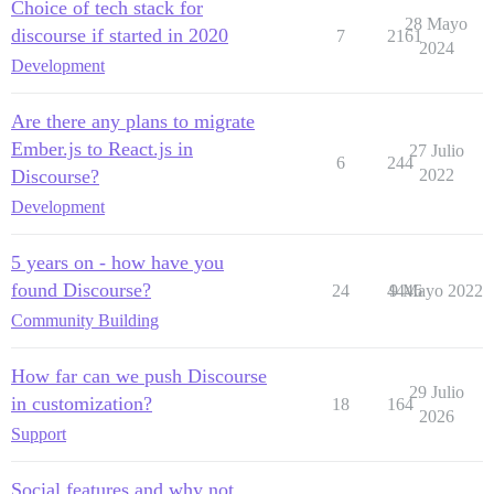
Choice of tech stack for
28 Mayo
discourse if started in 2020
7
2161
2024
Development
Are there any plans to migrate
Ember.js to React.js in
27 Julio
6
244
Discourse?
2022
Development
5 years on - how have you
found Discourse?
24
4446
9 Mayo 2022
Community Building
How far can we push Discourse
29 Julio
in customization?
18
164
2026
Support
Social features and why not