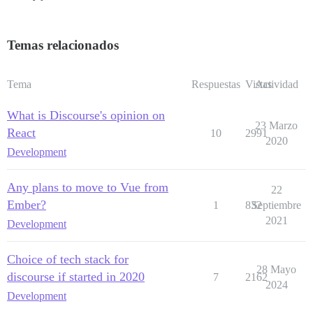
Temas relacionados
Tema
Respuestas
Vistas
Actividad
What is Discourse's opinion on
23 Marzo
React
10
2991
2020
Development
Any plans to move to Vue from
22
Ember?
1
832
Septiembre
2021
Development
Choice of tech stack for
28 Mayo
discourse if started in 2020
7
2162
2024
Development