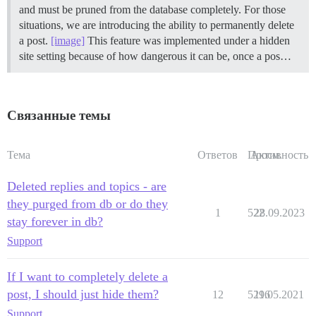
and must be pruned from the database completely. For those
situations, we are introducing the ability to permanently delete
a post.
[image]
This feature was implemented under a hidden
site setting because of how dangerous it can be, once a pos…
Связанные темы
Тема
Ответов
Просм.
Активность
Deleted replies and topics - are
they purged from db or do they
1
522
28.09.2023
stay forever in db?
Support
If I want to completely delete a
post, I should just hide them?
12
5296
11.05.2021
Support