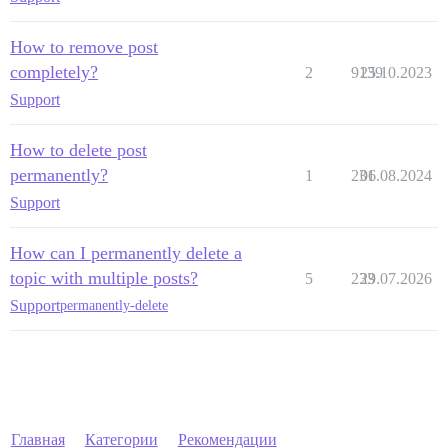
How to remove post
completely?
2
9139
25.10.2023
Support
How to delete post
permanently?
1
231
06.08.2024
Support
How can I permanently delete a
topic with multiple posts?
5
233
29.07.2026
Support
permanently-delete
Главная
Категории
Рекомендации