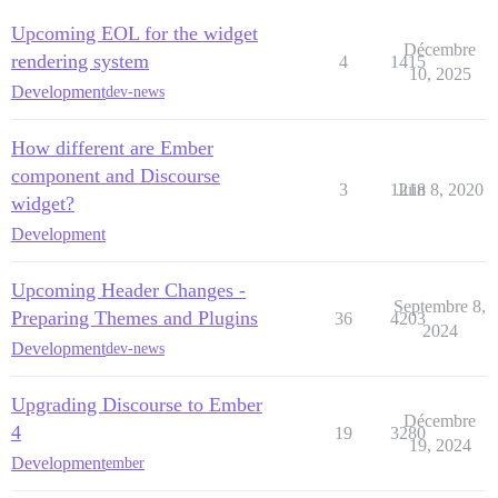
Upcoming EOL for the widget
Décembre
rendering system
4
1415
10, 2025
Development
dev-news
How different are Ember
component and Discourse
3
1218
Juin 8, 2020
widget?
Development
Upcoming Header Changes -
Septembre 8,
Preparing Themes and Plugins
36
4203
2024
Development
dev-news
Upgrading Discourse to Ember
Décembre
4
19
3280
19, 2024
Development
ember