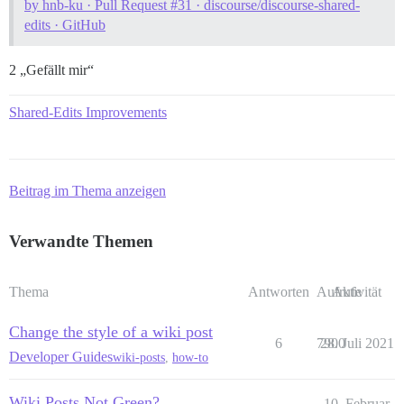
by hnb-ku · Pull Request #31 · discourse/discourse-shared-
edits · GitHub
2 „Gefällt mir“
Shared-Edits Improvements
Beitrag im Thema anzeigen
Verwandte Themen
Thema
Antworten
Aufrufe
Aktivität
Change the style of a wiki post
6
7900
28. Juli 2021
Developer Guides
wiki-posts
,
how-to
Wiki Posts Not Green?
10. Februar