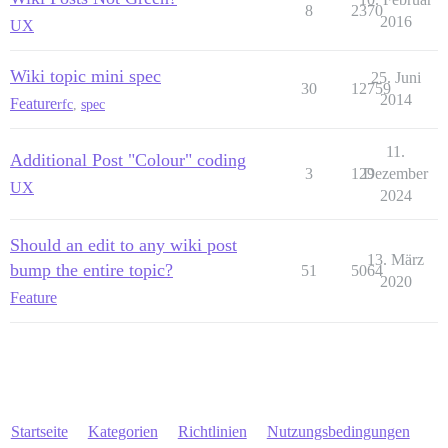
8
2370
2016
UX
Wiki topic mini spec
25. Juni
30
12759
2014
Feature
rfc
,
spec
11.
Additional Post "Colour" coding
3
129
Dezember
UX
2024
Should an edit to any wiki post
13. März
bump the entire topic?
51
5064
2020
Feature
Startseite
Kategorien
Richtlinien
Nutzungsbedingungen