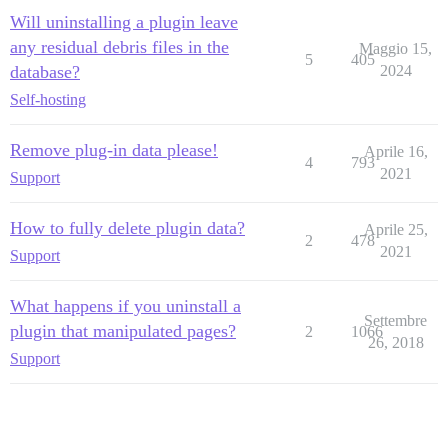
Will uninstalling a plugin leave
any residual debris files in the
Maggio 15,
5
405
database?
2024
Self-hosting
Remove plug-in data please!
Aprile 16,
4
793
2021
Support
How to fully delete plugin data?
Aprile 25,
2
478
2021
Support
What happens if you uninstall a
Settembre
plugin that manipulated pages?
2
1066
26, 2018
Support