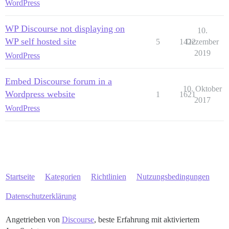
WordPress
WP Discourse not displaying on
10.
WP self hosted site
5
1422
Dezember
2019
WordPress
Embed Discourse forum in a
10. Oktober
Wordpress website
1
1621
2017
WordPress
Startseite
Kategorien
Richtlinien
Nutzungsbedingungen
Datenschutzerklärung
Angetrieben von
Discourse
, beste Erfahrung mit aktiviertem