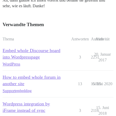
Ah, dann glaube ich Ihnen vorerst und behalte sie getrennt und
sehe, wie es läuft. Danke!
Verwandte Themen
Thema
Antworten
Aufrufe
Aktivität
Embed whole Discourse board
20. Januar
into Wordpresspage
3
2251
2017
WordPress
How to embed whole forum in
another site
13
15023
6. Mai 2020
Support
embedding
Wordpress integration by
15. Juni
iFrame instead of sync
3
2116
2018