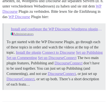
arbeiten, ist, Wordpress und Discourse auf separaten Servern (d. h.
unter verschiedenen Webadressen) zu haben und sie mit dem
WP
Discourse
Plugin zu verbinden. Bitte lesen Sie die Einführung in
das
WP Discourse
Plugin hier:
Install and configure the WP Discourse Wordpress plugin for Discourse
Administrators
To get started with the WP Discourse Plugin, go through each
of these topics in order and watch the videos at the top of the
topic.
Install the plugin
Connect to Discourse
Set up Publishing
Set up Commenting
Set up DiscourseConnect
The two main
plugin features, Publishing and
DiscourseConnect
don’t have
to be used together. You can just set up Publishing (and
Commenting), and not use
DiscourseConnect
, or just set up
DiscourseConnect
, or set up both. There’s a short description
of each featu…