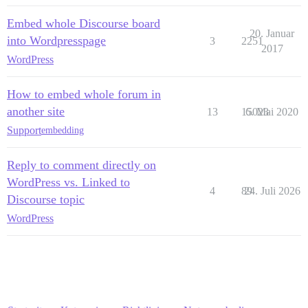
Embed whole Discourse board
20. Januar
into Wordpresspage
3
2251
2017
WordPress
How to embed whole forum in
another site
13
15023
6. Mai 2020
Support
embedding
Reply to comment directly on
WordPress vs. Linked to
4
89
24. Juli 2026
Discourse topic
WordPress