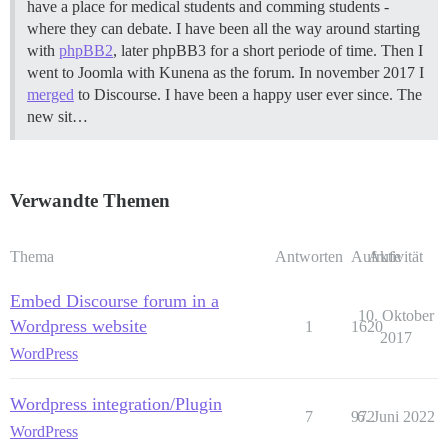
have a place for medical students and comming students -
where they can debate. I have been all the way around starting
with
phpBB2
, later phpBB3 for a short periode of time. Then I
went to Joomla with Kunena as the forum. In november 2017 I
merged
to Discourse. I have been a happy user ever since. The
new sit…
Verwandte Themen
Thema
Antworten
Aufrufe
Aktivität
Embed Discourse forum in a
10. Oktober
Wordpress website
1
1620
2017
WordPress
Wordpress integration/Plugin
7
972
6. Juni 2022
WordPress