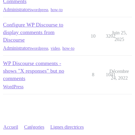
Comments
Administrators
wordpress
,
how-to
Configure WP Discourse to
display comments from
Juin 25,
10
3202
Discourse
2025
Administrators
wordpress
,
video
,
how-to
WP Discourse comments -
shows "X responses" but no
Décembre
8
1041
comments
24, 2022
WordPress
Accueil
Catégories
Lignes directrices