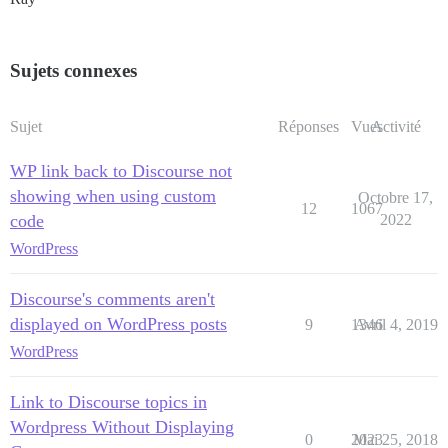
Sujets connexes
Sujet
Réponses
Vues
Activité
WP link back to Discourse not
showing when using custom
Octobre 17,
12
1067
code
2022
WordPress
Discourse's comments aren't
displayed on WordPress posts
9
1346
Avril 4, 2019
WordPress
Link to Discourse topics in
Wordpress Without Displaying
0
2023
Mai 25, 2018