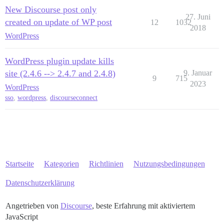
New Discourse post only
27. Juni
created on update of WP post
12
1032
2018
WordPress
WordPress plugin update kills
site (2.4.6 --> 2.4.7 and 2.4.8)
9. Januar
9
715
2023
WordPress
sso
,
wordpress
,
discourseconnect
Startseite
Kategorien
Richtlinien
Nutzungsbedingungen
Datenschutzerklärung
Angetrieben von
Discourse
, beste Erfahrung mit aktiviertem
JavaScript