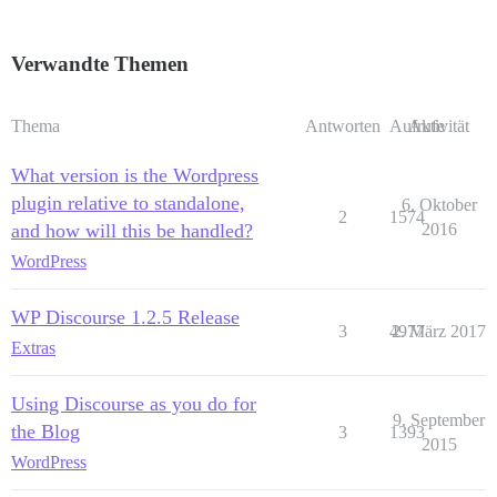
Verwandte Themen
Thema
Antworten
Aufrufe
Aktivität
What version is the Wordpress
plugin relative to standalone,
6. Oktober
2
1574
and how will this be handled?
2016
WordPress
WP Discourse 1.2.5 Release
3
4977
2. März 2017
Extras
Using Discourse as you do for
9. September
the Blog
3
1393
2015
WordPress