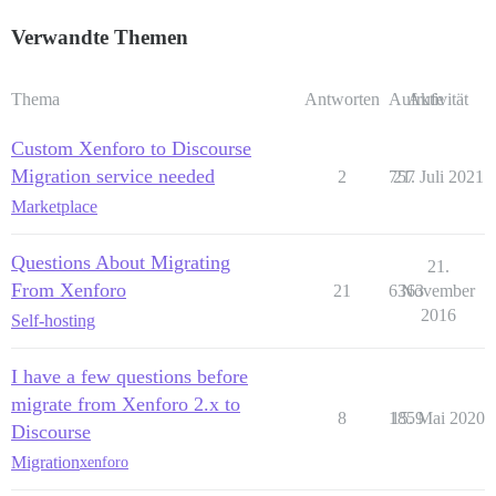
Verwandte Themen
Thema
Antworten
Aufrufe
Aktivität
Custom Xenforo to Discourse
Migration service needed
2
757
21. Juli 2021
Marketplace
Questions About Migrating
21.
From Xenforo
21
6363
November
2016
Self-hosting
I have a few questions before
migrate from Xenforo 2.x to
8
1859
15. Mai 2020
Discourse
Migration
xenforo