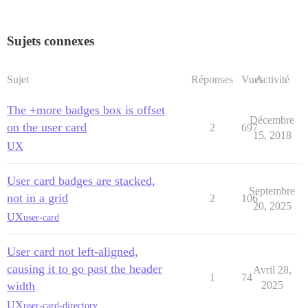
Sujets connexes
Sujet
Réponses
Vues
Activité
The +more badges box is offset
Décembre
on the user card
2
697
15, 2018
UX
User card badges are stacked,
Septembre
not in a grid
2
106
20, 2025
UX
user-card
User card not left-aligned,
causing it to go past the header
Avril 28,
1
74
width
2025
UX
user-card-directory