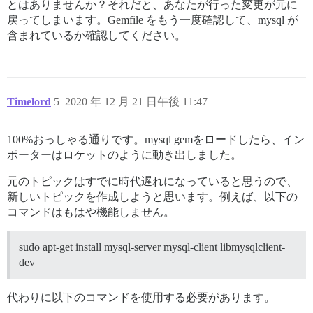
Using aws-sdk-s3 1.83.2

とはありませんか？それだと、あなたが行った変更が元に
Using aws-sdk-sns 1.35.0

戻ってしまいます。Gemfile をもう一度確認して、mysql が
Using ember-source 2.18.2

含まれているか確認してください。
Using execjs 2.7.0

Using barber 0.12.2

Using msgpack 1.3.3

Using bootsnap 1.5.1

Using bundler 2.1.4

Timelord
Using byebug 11.1.3

5
2020 年 12 月 21 日午後 11:47
Using cbor 0.5.9.6

Using chunky_png 1.3.15

100%おっしゃる通りです。mysql gemをロードしたら、イン
Using coderay 1.1.3

Using colored2 3.1.2

ポーターはロケットのように動き出しました。
Using connection_pool 2.2.3

Using openssl-signature_algorithm 1.0.0

元のトピックはすでに時代遅れになっていると思うので、
Using cose 1.2.0

新しいトピックを作成しようと思います。例えば、以下の
Using cppjieba_rb 0.3.3

コマンドはもはや機能しません。
Using css_parser 1.7.1

Using diffy 3.4.0

Using ember-data-source 3.0.2

sudo apt-get install mysql-server mysql-client libmysqlclient-
Using sprockets 3.7.2

dev
Using ember-handlebars-template 0.8.0

Using method_source 1.0.0

Using thor 1.0.1

代わりに以下のコマンドを使用する必要があります。
Using railties 6.0.3.3
