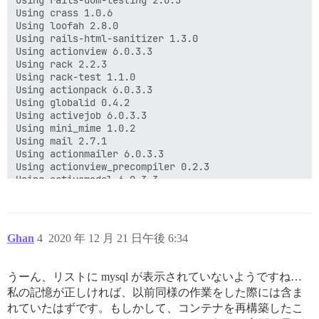
Using crass 1.0.6

Using loofah 2.8.0

Using rails-html-sanitizer 1.3.0

Using actionview 6.0.3.3

Using rack 2.2.3

Using rack-test 1.1.0

Using actionpack 6.0.3.3

Using globalid 0.4.2

Using activejob 6.0.3.3

Using mini_mime 1.0.2

Using mail 2.7.1

Using actionmailer 6.0.3.3

Using actionview_precompiler 0.2.3

Using activemodel 6.0.3.3

Using active_model_serializers 0.8.4

Using activerecord 6.0.3.3

Using public_suffix 4.0.6

Using addressable 2.7.0

Ghan
4
2020 年 12 月 21 日午後 6:34
Using aws-eventstream 1.1.0

Using aws-partitions 1.390.0

Using aws-sigv4 1.2.2

うーん、リストに mysql が表示されていないようですね…
Using jmespath 1.4.0

私の記憶が正しければ、以前同様の作業をした際には含ま
Using aws-sdk-core 3.109.2

Using aws-sdk-kms 1.39.0

れていたはずです。もしかして、コンテナを再構築したこ