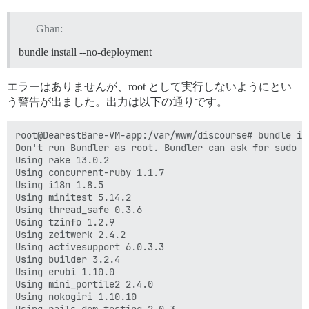
Ghan:
bundle install --no-deployment
エラーはありませんが、root として実行しないようにとい
う警告が出ました。出力は以下の通りです。
root@DearestBare-VM-app:/var/www/discourse# bundle in
Don't run Bundler as root. Bundler can ask for sudo i
Using rake 13.0.2

Using concurrent-ruby 1.1.7

Using i18n 1.8.5

Using minitest 5.14.2

Using thread_safe 0.3.6

Using tzinfo 1.2.9

Using zeitwerk 2.4.2

Using activesupport 6.0.3.3

Using builder 3.2.4

Using erubi 1.10.0

Using mini_portile2 2.4.0

Using nokogiri 1.10.10

Using rails-dom-testing 2.0.3
