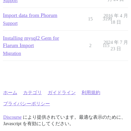
Support
Using nio4r 2.5.4

Using nokogumbo 2.0.4

Using oauth 0.5.4

Import data from Phorum
2016 年 4 月
Using oauth2 1.4.4

15
3199
18 日
Support
Using oj 3.10.17

Using omniauth 1.9.1

Using omniauth-oauth2 1.7.0

Installing mysql2 Gem for
Using omniauth-facebook 8.0.0

2024 年 7 月
Using omniauth-github 1.4.0

Flarum Import
2
115
23 日
Using omniauth-google-oauth2 0.8.1

Migration
Using omniauth-oauth 1.1.0

Using omniauth-twitter 1.4.0

Using sanitize 5.2.1

Using onebox 2.1.9

Using optimist 3.0.1

Using pg 1.2.3

Using pry 0.13.1

Using pry-byebug 3.9.0

ホーム
カテゴリ
ガイドライン
利用規約
Using pry-rails 0.3.9

Using puma 5.1.1

プライバシーポリシー
Using r2 0.2.7

Using rack-mini-profiler 2.2.0

Discourse
により提供されています。最適な表示のために、
Using rack-protection 2.1.0

Using rails_failover 0.6.5

Javascript を有効にしてください。
Using rails_multisite 2.5.0
