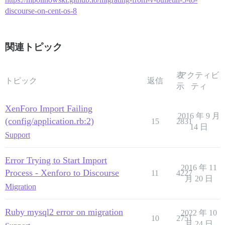
Using htmlentities 4.3.4

discourse-on-cent-os-8
Using http_accept_language 2.1.1

Using json 2.4.1

Using jwt 2.2.2

Using kgio 2.11.3

関連トピック
Using libv8 8.4.255.0 (x86_64-linux)

Using request_store 1.5.0

Using lograge 0.11.2

表
アクティビ
Using logstash-event 1.2.02

トピック
返信
Using logstash-logger 0.26.1

示
ティ
Using logster 2.9.4

Using lru_redux 1.1.0

XenForo Import Failing
Using lz4-ruby 0.3.3

2016 年 9 月
(config/application.rb:2)
Using maxminddb 0.1.22

15
2831
14 日
Using memory_profiler 1.0.0

Support
Using message_bus 3.3.4

Using mini_racer 0.3.1

Using redis 4.2.5

Error Trying to Start Import
Using sidekiq 6.1.2

2016 年 11
Process - Xenforo to Discourse
11
4227
Using mini_scheduler 0.13.0

月 20 日
Using mini_sql 0.3

Migration
Using mini_suffix 0.3.0

Using multi_json 1.15.0

Using multi_xml 0.6.0

Ruby mysql2 error on migration
2022 年 10
10
2751
Using mustache 1.1.1

月 24 日