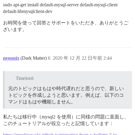
Using jquery-rails 4.4.0

sudo apt-get install default-mysql-server default-mysql-client
Using discourse-ember-rails 0.18.6

default-libmysqlclient-dev
Using discourse-ember-source 3.12.2.2

Using discourse-fonts 0.0.5

お時間を使って回答とサポートをいただき、ありがとうご
Using exifr 1.3.9

Using fspath 3.1.2

ざいます。
Using image_size 1.5.0

Using in_threads 1.5.4

Using progress 3.5.2

Using discourse_image_optim 0.26.2

Using email_reply_trimmer 0.1.13

neounix
(Dark Matter)
6
2020 年 12 月 22 日午前 2:44
Using excon 0.78.1

Using multipart-post 2.1.1

Using ruby2_keywords 0.0.2

Using faraday 1.1.0

Timelord:
Using fast_blank 1.0.0

Using fast_xs 0.8.0

元のトピックはもはや時代遅れだと思うので、新しい
Using fastimage 2.2.0

トピックを作成しようと思います。例えば、以下のコ
Using ffi 1.14.1

マンドはもはや機能しません。
Using flamegraph 0.9.5

Using gc_tracer 1.5.1

Using guess_html_encoding 0.0.11

私たちは移行中（mysql2 を使用）に同様の問題に直面し、
Using hashie 4.1.0

このチュートリアルが役立ったと記憶しています：
Using highline 2.0.3

Using hkdf 0.3.0

https://mpolinowski.github.io/migrating-from-v-bulletin-5-to-