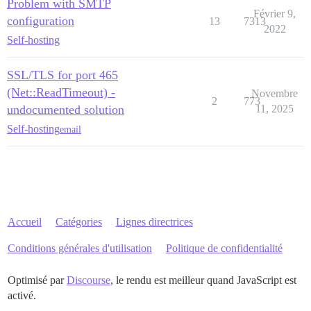
Problem with SMTP
Février 9,
configuration
13
7313
2022
Self-hosting
SSL/TLS for port 465
(Net::ReadTimeout) -
Novembre
2
773
undocumented solution
11, 2025
Self-hosting
email
Accueil
Catégories
Lignes directrices
Conditions générales d'utilisation
Politique de confidentialité
Optimisé par
Discourse
, le rendu est meilleur quand JavaScript est
activé.