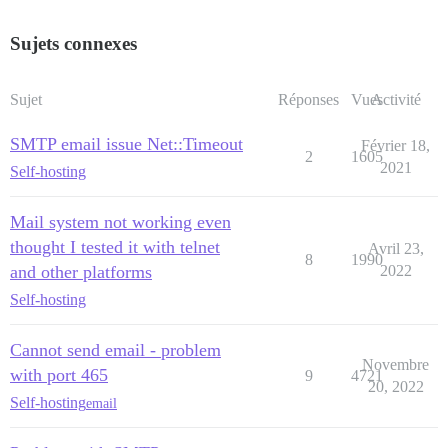
Sujets connexes
Sujet
Réponses
Vues
Activité
SMTP email issue Net::Timeout
Février 18,
2
1605
2021
Self-hosting
Mail system not working even
thought I tested it with telnet
Avril 23,
8
1990
and other platforms
2022
Self-hosting
Cannot send email - problem
Novembre
with port 465
9
4721
20, 2022
Self-hosting
email