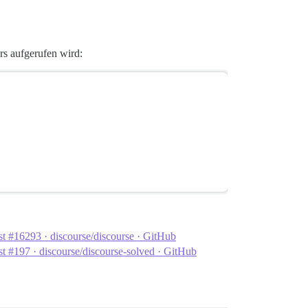
rs aufgerufen wird:
st #16293 · discourse/discourse · GitHub
t #197 · discourse/discourse-solved · GitHub