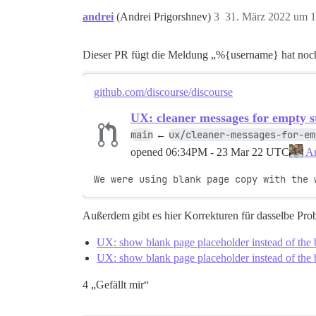
andrei
(Andrei Prigorshnev)
3
31. März 2022 um 1
Dieser PR fügt die Meldung „%{username} hat noch 
github.com/discourse/discourse
UX: cleaner messages for empty st
main
ux/cleaner-messages-for-em
←
opened
06:34PM - 23 Mar 22 UTC
An
We were using blank page copy with the 
Außerdem gibt es hier Korrekturen für dasselbe Pro
UX: show blank page placeholder instead of the 
UX: show blank page placeholder instead of the 
4 „Gefällt mir“