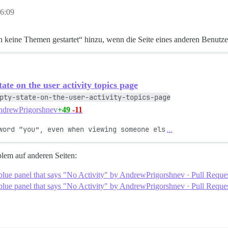
6:09
keine Themen gestartet“ hinzu, wenn die Seite eines anderen Benutze
ate on the user activity topics page
pty-state-on-the-user-activity-topics-page
+49
-11
drewPrigorshnev
word “you”, even when viewing someone els
…
blem auf anderen Seiten:
blue panel that says "No Activity" by AndrewPrigorshnev · Pull Reque
blue panel that says "No Activity" by AndrewPrigorshnev · Pull Reques