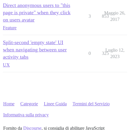
Direct anonymous users to "this
page is private" when they click
Maggio 26,
3
853
on users avatar
2017
Feature
Split-second 'empty state' UI
when navigating between user
Luglio 12,
0
325
activity tabs
2023
UX
Home
Categorie
Linee Guida
Termini del Servizio
Informativa sulla privacy
Fornito da
Discourse
, si consiglia di abilitare JavaScript