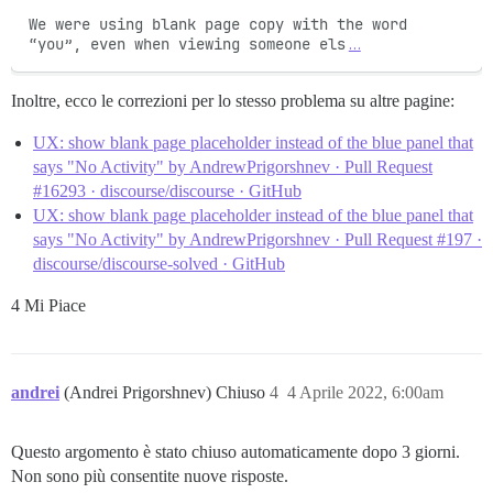
We were using blank page copy with the word 
“you”, even when viewing someone els
…
Inoltre, ecco le correzioni per lo stesso problema su altre pagine:
UX: show blank page placeholder instead of the blue panel that
says "No Activity" by AndrewPrigorshnev · Pull Request
#16293 · discourse/discourse · GitHub
UX: show blank page placeholder instead of the blue panel that
says "No Activity" by AndrewPrigorshnev · Pull Request #197 ·
discourse/discourse-solved · GitHub
4 Mi Piace
andrei
(Andrei Prigorshnev) Chiuso
4
4 Aprile 2022, 6:00am
Questo argomento è stato chiuso automaticamente dopo 3 giorni.
Non sono più consentite nuove risposte.