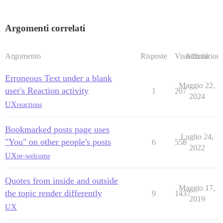
Argomenti correlati
Argomento
Risposte
Visualizzazioni
Attività
Erroneous Text under a blank
Maggio 22,
user's Reaction activity
1
207
2024
UX
reactions
Bookmarked posts page uses
Luglio 24,
"You" on other people's posts
6
558
2022
UX
pr-welcome
Quotes from inside and outside
Maggio 17,
the topic render differently
9
1437
2019
UX