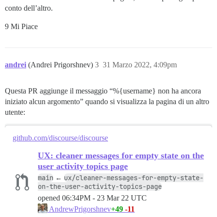
conto dell’altro.
9 Mi Piace
andrei
(Andrei Prigorshnev)
3
31 Marzo 2022, 4:09pm
Questa PR aggiunge il messaggio “%{username} non ha ancora
iniziato alcun argomento” quando si visualizza la pagina di un altro
utente:
github.com/discourse/discourse
UX: cleaner messages for empty state on the
user activity topics page
main
ux/cleaner-messages-for-empty-state-
←
on-the-user-activity-topics-page
opened
06:34PM - 23 Mar 22 UTC
+49
-11
AndrewPrigorshnev