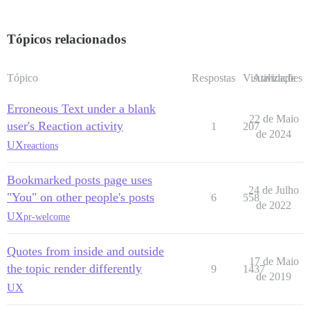
Tópicos relacionados
Tópico
Respostas
Visualizações
Atividade
Erroneous Text under a blank
22 de Maio
user's Reaction activity
1
207
de 2024
UX
reactions
Bookmarked posts page uses
24 de Julho
"You" on other people's posts
6
558
de 2022
UX
pr-welcome
Quotes from inside and outside
17 de Maio
the topic render differently
9
1437
de 2019
UX