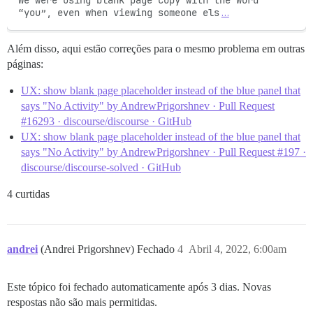
We were using blank page copy with the word 
“you”, even when viewing someone els
…
Além disso, aqui estão correções para o mesmo problema em outras
páginas:
UX: show blank page placeholder instead of the blue panel that
says "No Activity" by AndrewPrigorshnev · Pull Request
#16293 · discourse/discourse · GitHub
UX: show blank page placeholder instead of the blue panel that
says "No Activity" by AndrewPrigorshnev · Pull Request #197 ·
discourse/discourse-solved · GitHub
4 curtidas
andrei
(Andrei Prigorshnev) Fechado
4
Abril 4, 2022, 6:00am
Este tópico foi fechado automaticamente após 3 dias. Novas
respostas não são mais permitidas.