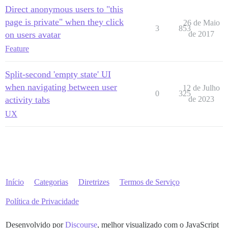
Direct anonymous users to "this
page is private" when they click
26 de Maio
3
853
on users avatar
de 2017
Feature
Split-second 'empty state' UI
when navigating between user
12 de Julho
0
325
activity tabs
de 2023
UX
Início
Categorias
Diretrizes
Termos de Serviço
Política de Privacidade
Desenvolvido por
Discourse
, melhor visualizado com o JavaScript