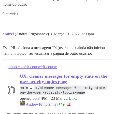
nome do outro.
9 curtidas
andrei
(Andrei Prigorshnev)
3
Março 31, 2022, 4:09pm
Esta PR adiciona a mensagem “%{username} ainda não iniciou
nenhum tópico” ao visualizar a página de outro usuário:
github.com/discourse/discourse
UX: cleaner messages for empty state on the
user activity topics page
main
ux/cleaner-messages-for-empty-state-
←
on-the-user-activity-topics-page
opened
06:34PM - 23 Mar 22 UTC
+49
-11
AndrewPrigorshnev