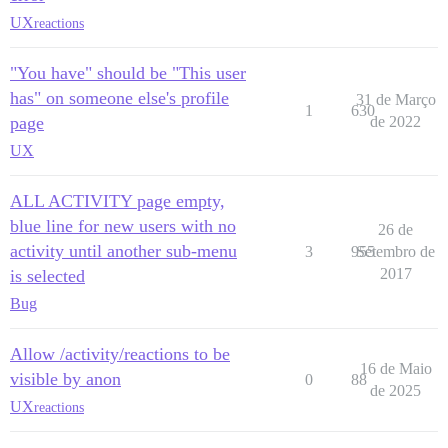
UX
reactions
"You have" should be "This user
has" on someone else's profile
31 de Março
1
630
page
de 2022
UX
ALL ACTIVITY page empty,
blue line for new users with no
26 de
activity until another sub-menu
3
955
Setembro de
2017
is selected
Bug
Allow /activity/reactions to be
16 de Maio
visible by anon
0
88
de 2025
UX
reactions