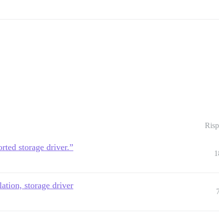
Risp
rted storage driver.”
1
ation, storage driver