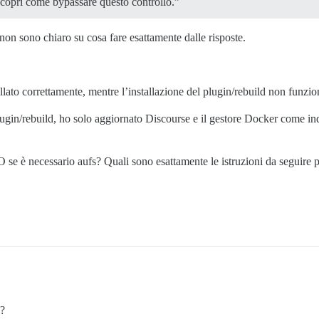
 scopri come bypassare questo controllo.”
on sono chiaro su cosa fare esattamente dalle risposte.
ato correttamente, mentre l’installazione del plugin/rebuild non funzio
l plugin/rebuild, ho solo aggiornato Discourse e il gestore Docker come in
e è necessario aufs? Quali sono esattamente le istruzioni da seguire pe
i?