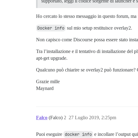
supportato, leggi il codice sorgente di launcher e
Ho cercato lo stesso messaggio in questo forum, ma n
Docker info
sul mio setup restituisce overlay2.
Non capisco come Discourse possa essere stato install
Tra l’installazione e il tentativo di installazione de
apt-get upgrade.
Qualcuno può chiarire se overlay2 può funzionare? O s
Grazie mille
Maynard
Falco
(Falco)
2
27 Luglio 2019, 2:25pm
Puoi eseguire
docker info
e incollare l’output qu