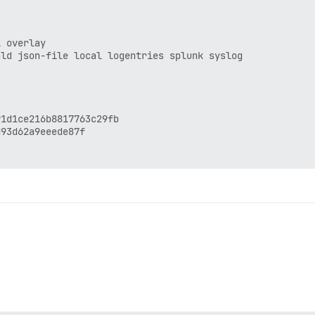
 overlay

ld json-file local logentries splunk syslog

1d1ce216b8817763c29fb

93d62a9eeede87f

IC2T:LHJV:UNSG:RYHH:OWJ7
