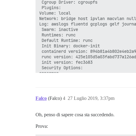
 Cgroup Driver: cgroupfs

 Plugins:

Volume: local

Network: bridge host ipvlan macvlan null
Log: awslogs fluentd gcplogs gelf journa
 Swarm: inactive

 Runtimes: runc

 Default Runtime: runc

 Init Binary: docker-init

 containerd version: 894b81a4b802e4eb2a9
 runc version: 425e105d5a03fabd737a126ad
 init version: fec3683

 Security Options:

apparmor

seccomp

Profile: default

 Kernel Version: 4.15.0-1044-aws

 Operating System: Ubuntu 18.04.2 LTS

Falco
(Falco)
4
27 Luglio 2019, 3:37pm
 OSType: linux

 Architecture: x86_64

 CPUs: 1

Oh, penso di sapere cosa sta succedendo.
 Total Memory: 1.945GiB

 Name: ip-172-26-45-250

Prova:
 ID: X2FT:FW3R:QQM2:BNNU:4L3L:QYEV:WMI4:
 Docker Root Dir: /var/lib/docker
