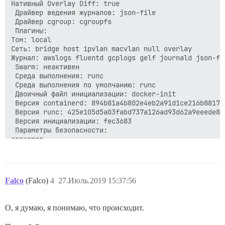
Нативный Overlay Diff: true

 Драйвер ведения журналов: json-file

 Драйвер cgroup: cgroupfs

 Плагины:

Том: local

Сеть: bridge host ipvlan macvlan null overlay

Журнал: awslogs fluentd gcplogs gelf journald json-fi
 Swarm: неактивен

 Среда выполнения: runc

 Среда выполнения по умолчанию: runc

 Двоичный файл инициализации: docker-init

 Версия containerd: 894b81a4b802e4eb2a91d1ce216b881776
 Версия runc: 425e105d5a03fabd737a126ad93d62a9eeede87f
 Версия инициализации: fec3683

 Параметры безопасности:

apparmor

seccomp

Профиль: default

 Версия ядра: 4.15.0-1044-aws

 Операционная система: Ubuntu 18.04.2 LTS

Falco
(Falco)
4
27.Июль.2019 15:37:56
 Тип ОС: linux

 Архитектура: x86_64

 Процессоры: 1

О, я думаю, я понимаю, что происходит.
 Общий объем памяти: 1.945 ГиБ

 Имя: ip-172-26-45-250
