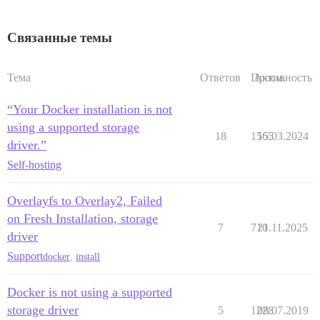
Связанные темы
Тема
Ответов
Просм.
Активность
“Your Docker installation is not
using a supported storage
18
1565
15.03.2024
driver.”
Self-hosting
Overlayfs to Overlay2, Failed
on Fresh Installation, storage
7
710
21.11.2025
driver
Support
docker
,
install
Docker is not using a supported
storage driver
5
1228
08.07.2019