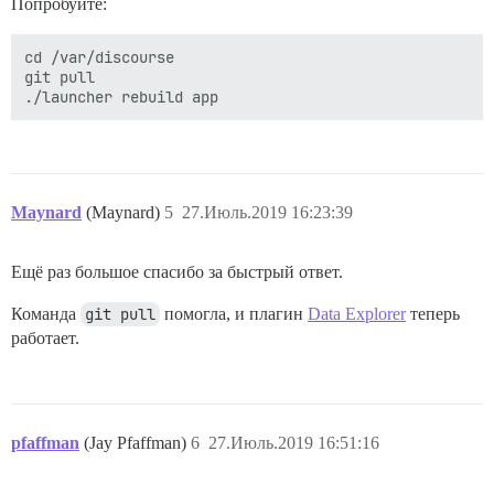
Попробуйте:
 ID: X2FT:FW3R:QQM2:BNNU:4L3L:QYEV:WMI4:IC2T:LHJV:UNSG
 Корневая директория Docker: /var/lib/docker

 Режим отладки: false

cd /var/discourse

 Реестр: https://index.docker.io/v1/

git pull

 Метки:

 Экспериментальные функции: false

 Ненадежные реестры:

127.0.0.0/8

 Live Restore включен: false

Maynard
(Maynard)
5
27.Июль.2019 16:23:39
Ещё раз большое спасибо за быстрый ответ.
Команда
git pull
помогла, и плагин
Data Explorer
теперь
работает.
pfaffman
(Jay Pfaffman)
6
27.Июль.2019 16:51:16