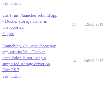
Self-hosting
Can't run ./launcher rebuild app
- Docker storage driver is
71
13275
26.08.2019
unsupported
Support
Launching ./launcher bootstrap
app returns Your Docker
installation is not using a
14
2988
08.06.2017
supported storage driver on
CentOS 7
Self-hosting