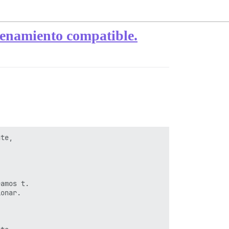
cenamiento compatible.
te,

amos t.

onar.
