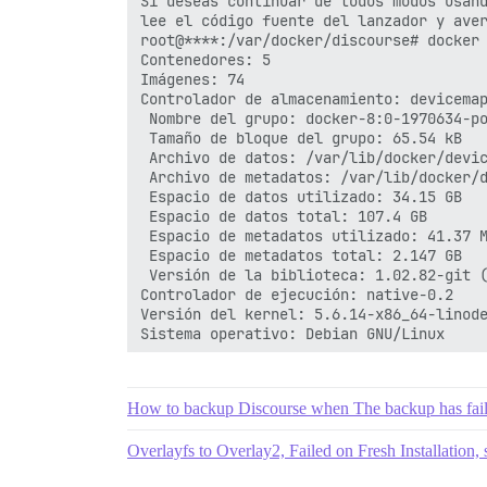
Si deseas continuar de todos modos usand
lee el código fuente del lanzador y aver
root@****:/var/docker/discourse# docker 
Contenedores: 5

Imágenes: 74

Controlador de almacenamiento: devicemap
 Nombre del grupo: docker-8:0-1970634-po
 Tamaño de bloque del grupo: 65.54 kB

 Archivo de datos: /var/lib/docker/devic
 Archivo de metadatos: /var/lib/docker/d
 Espacio de datos utilizado: 34.15 GB

 Espacio de datos total: 107.4 GB

 Espacio de metadatos utilizado: 41.37 M
 Espacio de metadatos total: 2.147 GB

 Versión de la biblioteca: 1.02.82-git (
Controlador de ejecución: native-0.2

Versión del kernel: 5.6.14-x86_64-linode
How to backup Discourse when The backup has fai
Overlayfs to Overlay2, Failed on Fresh Installation, 