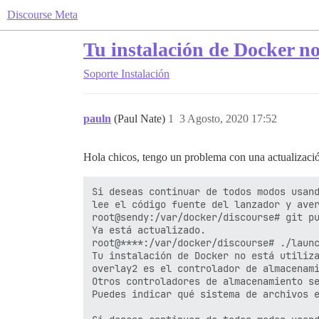
Discourse Meta
Tu instalación de Docker n
Soporte
Instalación
pauln
(Paul Nate)
1
3 Agosto, 2020 17:52
Hola chicos, tengo un problema con una actualizaci
Si deseas continuar de todos modos usand
lee el código fuente del lanzador y aver
root@sendy:/var/docker/discourse# git pu
Ya está actualizado.

root@****:/var/docker/discourse# ./launc
Tu instalación de Docker no está utiliza
overlay2 es el controlador de almacenami
Otros controladores de almacenamiento se
Puedes indicar qué sistema de archivos e