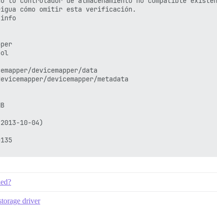
o tu controlador de almacenamiento no compatible existen
igua cómo omitir esta verificación.

info

per

ol

emapper/devicemapper/data

evicemapper/devicemapper/metadata

B

2013-10-04)

135

led?
storage driver