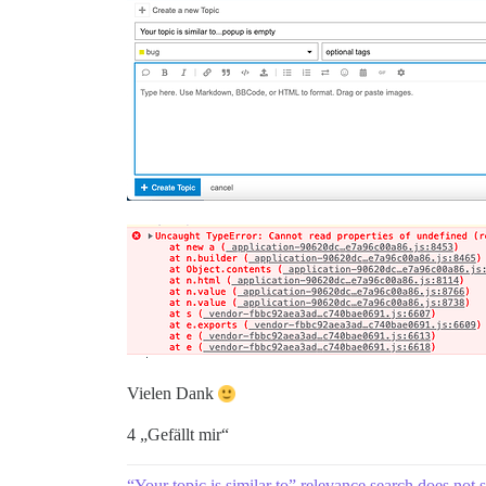
Vielen Dank
4 „Gefällt mir“
“Your topic is similar to” relevance search does no