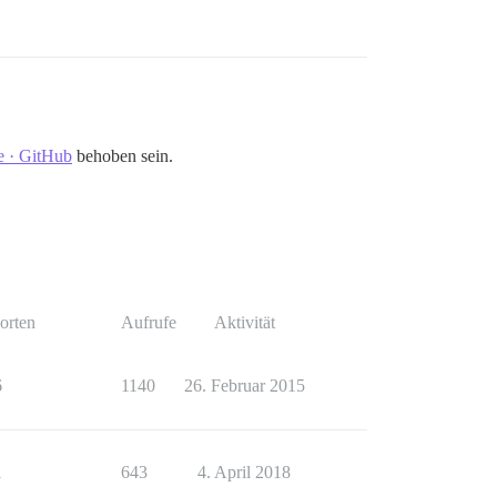
se · GitHub
behoben sein.
orten
Aufrufe
Aktivität
6
1140
26. Februar 2015
1
643
4. April 2018