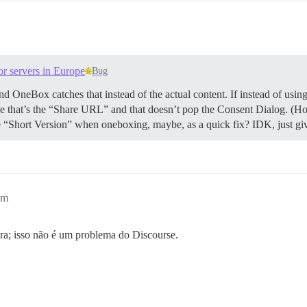
r servers in Europe
Bug
and OneBox catches that instead of the actual content. If instead of u
e that’s the “Share URL” and that doesn’t pop the Consent Dialog. (How
Short Version” when oneboxing, maybe, as a quick fix? IDK, just giv
am
gra; isso não é um problema do Discourse.