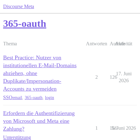
Discourse Meta
365-oauth
Thema
Antworten
Aufrufe
Aktivität
Best Practice: Nutzer von
institutionellen E-Mail-Domains
abziehen, ohne
17. Juni
2
126
Duplikate/Impersonation-
2026
Accounts zu vermeiden
SSO
email
,
365-oauth
,
login
Erfordern die Authentifizierung
von Microsoft und Meta eine
1
166
5. Juni 2026
Zahlung?
Unterstützung