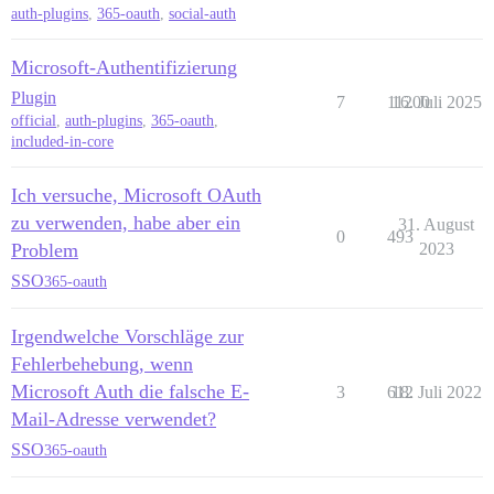
auth-plugins
,
365-oauth
,
social-auth
Microsoft-Authentifizierung
Plugin
7
11200
16. Juli 2025
official
,
auth-plugins
,
365-oauth
,
included-in-core
Ich versuche, Microsoft OAuth
zu verwenden, habe aber ein
31. August
0
493
Problem
2023
SSO
365-oauth
Irgendwelche Vorschläge zur
Fehlerbehebung, wenn
Microsoft Auth die falsche E-
3
612
18. Juli 2022
Mail-Adresse verwendet?
SSO
365-oauth