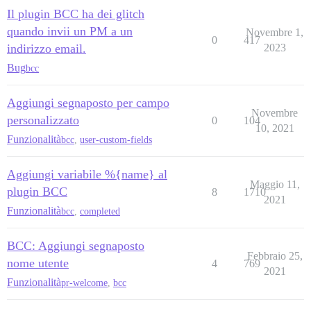
Il plugin BCC ha dei glitch
quando invii un PM a un
Novembre 1,
0
417
indirizzo email.
2023
Bug
bcc
Aggiungi segnaposto per campo
Novembre
personalizzato
0
104
10, 2021
Funzionalità
bcc
,
user-custom-fields
Aggiungi variabile %{name} al
Maggio 11,
plugin BCC
8
1710
2021
Funzionalità
bcc
,
completed
BCC: Aggiungi segnaposto
Febbraio 25,
nome utente
4
769
2021
Funzionalità
pr-welcome
,
bcc