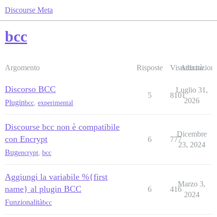
Discourse Meta
bcc
Argomento
Risposte
Visualizzazioni
Attività
Discorso BCC
Luglio 31,
5
8101
2026
Plugin
bcc
,
experimental
Discourse bcc non è compatibile
Dicembre
con Encrypt
6
777
23, 2024
Bug
encrypt
,
bcc
Aggiungi la variabile %{first
Marzo 3,
name} al plugin BCC
6
416
2024
Funzionalità
bcc