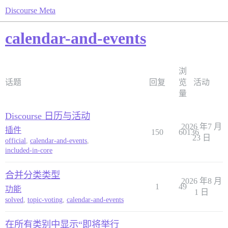
Discourse Meta
calendar-and-events
浏
话题
回复
览
活动
量
Discourse 日历与活动
2026 年7 月
插件
150
60136
23 日
official
,
calendar-and-events
,
included-in-core
合并分类类型
2026 年8 月
1
49
功能
1 日
solved
,
topic-voting
,
calendar-and-events
在所有类别中显示“即将举行