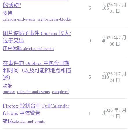
的活动”
2026 年7 月
6
105
31 日
支持
calendar-and-events
,
right-sidebar-blocks
图片使帖子事件 Onebox 过大/
2026 年7 月
过于突出
0
40
30 日
用户体验
calendar-and-events
在事件的 Onebox 中包含日期
和时间（以及可能的地点和描
2026 年7 月
5
310
述）
24 日
功能
onebox
,
calendar-and-events
,
completed
Firefox 控制台中 FullCalendar
2026 年7 月
fcicons 字体警告
1
76
17 日
错误
calendar-and-events