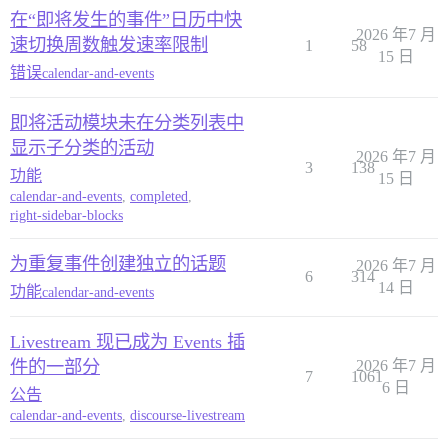
在“即将发生的事件”日历中快
2026 年7 月
速切换周数触发速率限制
1
58
15 日
错误
calendar-and-events
即将活动模块未在分类列表中
显示子分类的活动
2026 年7 月
3
138
功能
15 日
calendar-and-events
,
completed
,
right-sidebar-blocks
为重复事件创建独立的话题
2026 年7 月
6
314
14 日
功能
calendar-and-events
Livestream 现已成为 Events 插
件的一部分
2026 年7 月
7
1061
6 日
公告
calendar-and-events
,
discourse-livestream