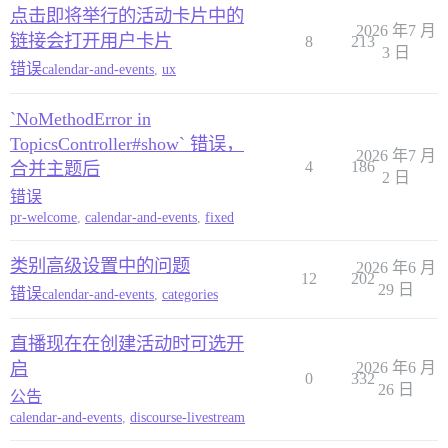
点击即将举行的活动卡片中的
2026 年7 月
链接会打开用户卡片
8
213
3 日
错误
calendar-and-events
,
ux
`NoMethodError in
TopicsController#show` 错误，
2026 年7 月
4
186
合并主题后
2 日
错误
pr-welcome
,
calendar-and-events
,
fixed
类别高级设置中的问题
2026 年6 月
12
202
29 日
错误
calendar-and-events
,
categories
直播现在在创建活动时可选开
启
2026 年6 月
0
332
26 日
公告
calendar-and-events
,
discourse-livestream