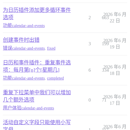
为日历插件添加更多循环事件
2026 年6 月
选项
2
663
22 日
功能
calendar-and-events
创建事件时出错
2026 年6 月
3
199
19 日
错误
calendar-and-events
,
fixed
日历和事件插件：重复事件选
2026 年6 月
项：每月第[n]个[星期几]
6
334
18 日
功能
calendar-and-events
,
completed
重复下拉菜单中我们可以增加
2026 年6 月
几个额外选项
0
71
17 日
用户体验
calendar-and-events
活动自定义字段只能使用小写
2026 年6 月
字母
1
117