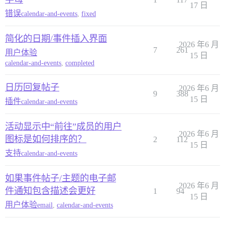
17 日
错误
calendar-and-events
,
fixed
简化的日期/事件插入界面
2026 年6 月
7
261
用户体验
15 日
calendar-and-events
,
completed
日历回复帖子
2026 年6 月
9
388
15 日
插件
calendar-and-events
活动显示中“前往”成员的用户
2026 年6 月
图标是如何排序的？
2
112
15 日
支持
calendar-and-events
如果事件帖子/主题的电子邮
2026 年6 月
件通知包含描述会更好
1
94
15 日
用户体验
email
,
calendar-and-events